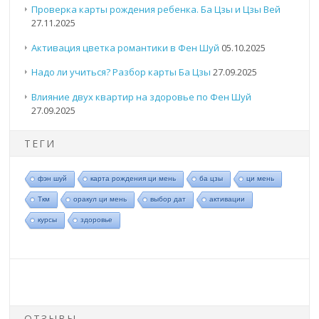
Проверка карты рождения ребенка. Ба Цзы и Цзы Вей
27.11.2025
Активация цветка романтики в Фен Шуй
05.10.2025
Надо ли учиться? Разбор карты Ба Цзы
27.09.2025
Влияние двух квартир на здоровье по Фен Шуй
27.09.2025
ТЕГИ
фэн шуй
карта рождения ци мень
ба цзы
ци мень
Ткм
оракул ци мень
выбор дат
активации
курсы
здоровье
ОТЗЫВЫ