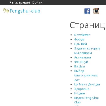
Регистрация
Войти
Fengshui-club
Страни
Newsletter
Форум
Цзы Вей
Задачи, которые
мы решаем
Активации
Фен Шуй
Ба Цзы
Выбор
благоприятных
дат
Ци Мень Дун Цзя
Здоровье
И-Цзин
Видео Feng-Shui
Club