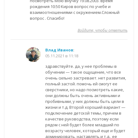
посмотреть Мою внучку 19.08.2003. время
рождения 10:50 Киров вопрос по учебе и
взаимоотношениями с окружением.Сложный
вопрос . Спасибо!
Войдите, чтобы ответить
Влад Иванов
:
05.11.2021 в 11:18
здравствуйте. да, у нее проблемы в
обучении — такое ощущение, что все
очень сильно застревает. нет развития,
полный застой. помочь ей смогут ее
сверстники, но надо посмотреть какие,
они должны быть очень активными и
пробивными, у них должны быть цели в
жизни и т.д. Второй хороший вариант —
подключение детской темы, причем в
качестве руководства, поэтому если
рядом с ней будет более младший по
возрасту человек, который еще и будет
доминировать, наставлять и т.д., ее