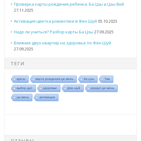
Проверка карты рождения ребенка. Ба Цзы и Цзы Вей
27.11.2025
Активация цветка романтики в Фен Шуй
05.10.2025
Надо ли учиться? Разбор карты Ба Цзы
27.09.2025
Влияние двух квартир на здоровье по Фен Шуй
27.09.2025
ТЕГИ
курсы
карта рождения ци мень
ба цзы
Ткм
выбор дат
здоровье
фэн шуй
оракул ци мень
ци мень
активации
ОТЗЫВЫ