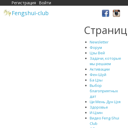
Регистрация
Войти
Fengshui-club
Страни
Newsletter
Форум
Цзы Вей
Задачи, которые
мы решаем
Активации
Фен Шуй
Ба Цзы
Выбор
благоприятных
дат
Ци Мень Дун Цзя
Здоровье
И-Цзин
Видео Feng-Shui
Club