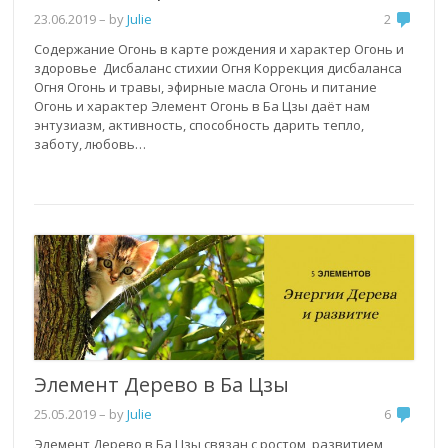
23.06.2019
– by
Julie
2
Содержание Огонь в карте рождения и характер Огонь и
здоровье Дисбаланс стихии Огня Коррекция дисбаланса
Огня Огонь и травы, эфирные масла Огонь и питание
Огонь и характер Элемент Огонь в Ба Цзы даёт нам
энтузиазм, активность, способность дарить тепло,
заботу, любовь…
Элемент Дерево в Ба Цзы
25.05.2019
– by
Julie
6
Элемент Дерево в Ба Цзы связан с ростом, развитием,