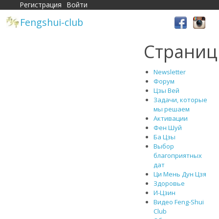
Регистрация
Войти
Fengshui-club
Страни
Newsletter
Форум
Цзы Вей
Задачи, которые
мы решаем
Активации
Фен Шуй
Ба Цзы
Выбор
благоприятных
дат
Ци Мень Дун Цзя
Здоровье
И-Цзин
Видео Feng-Shui
Club