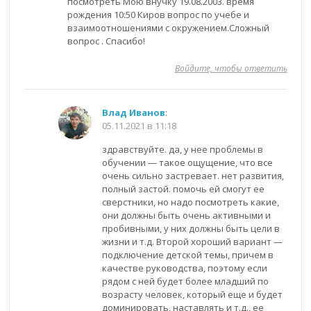
посмотреть Мою внучку 19.08.2003. время
рождения 10:50 Киров вопрос по учебе и
взаимоотношениями с окружением.Сложный
вопрос . Спасибо!
Войдите, чтобы ответить
Влад Иванов
:
05.11.2021 в 11:18
здравствуйте. да, у нее проблемы в
обучении — такое ощущение, что все
очень сильно застревает. нет развития,
полный застой. помочь ей смогут ее
сверстники, но надо посмотреть какие,
они должны быть очень активными и
пробивными, у них должны быть цели в
жизни и т.д. Второй хороший вариант —
подключение детской темы, причем в
качестве руководства, поэтому если
рядом с ней будет более младший по
возрасту человек, который еще и будет
доминировать, наставлять и т.д., ее