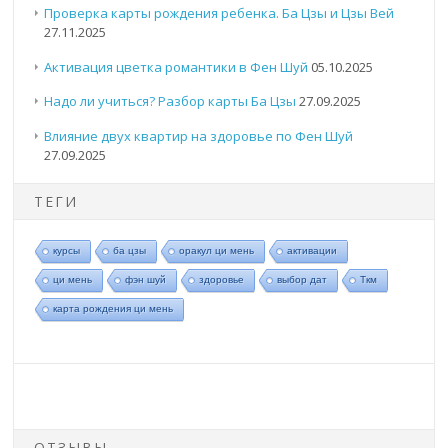
Проверка карты рождения ребенка. Ба Цзы и Цзы Вей
27.11.2025
Активация цветка романтики в Фен Шуй
05.10.2025
Надо ли учиться? Разбор карты Ба Цзы
27.09.2025
Влияние двух квартир на здоровье по Фен Шуй
27.09.2025
ТЕГИ
курсы
ба цзы
оракул ци мень
активации
ци мень
фэн шуй
здоровье
выбор дат
Ткм
карта рождения ци мень
ОТЗЫВЫ