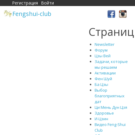
Регистрация
Войти
Fengshui-club
Страни
Newsletter
Форум
Цзы Вей
Задачи, которые
мы решаем
Активации
Фен Шуй
Ба Цзы
Выбор
благоприятных
дат
Ци Мень Дун Цзя
Здоровье
И-Цзин
Видео Feng-Shui
Club