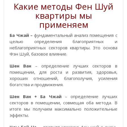
Какие
методы
Фен
Шуй
квартиры
мы
применяем
Ба Чжай –
фундаментальный анализ помещения с
целью определения благоприятных и
неблагоприятных секторов квартиры. Это основа
Фэн Шуй, базовое влияние.
Шен Ван
– определение лучших секторов в
помещении, для роста и развития, здоровья,
хороших отношений, благополучия, усиления
богатства и продвижения.
Шен Ван + Ба Чжай
– определение лучших
секторов в помещении, совмещая оба метода. В
итоге мы получаем максимально положительные
эффекты.
Цзы Бай Че
– древняя классика фэн шуй с очень