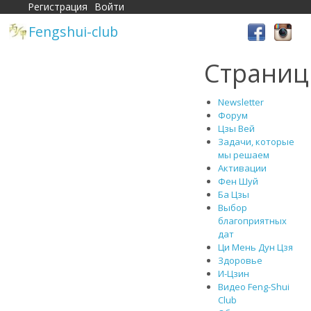
Регистрация
Войти
Fengshui-club
Страни
Newsletter
Форум
Цзы Вей
Задачи, которые
мы решаем
Активации
Фен Шуй
Ба Цзы
Выбор
благоприятных
дат
Ци Мень Дун Цзя
Здоровье
И-Цзин
Видео Feng-Shui
Club