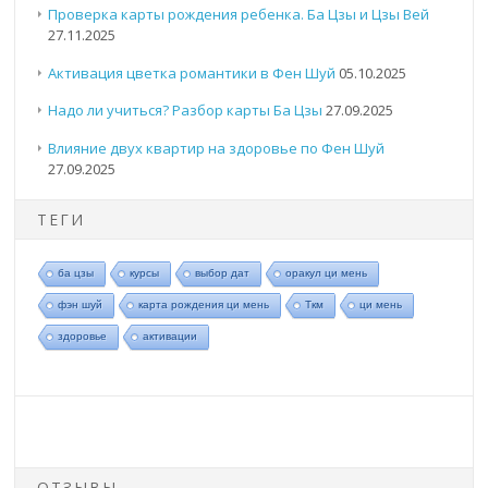
Проверка карты рождения ребенка. Ба Цзы и Цзы Вей
27.11.2025
Активация цветка романтики в Фен Шуй
05.10.2025
Надо ли учиться? Разбор карты Ба Цзы
27.09.2025
Влияние двух квартир на здоровье по Фен Шуй
27.09.2025
ТЕГИ
ба цзы
курсы
выбор дат
оракул ци мень
фэн шуй
карта рождения ци мень
Ткм
ци мень
здоровье
активации
ОТЗЫВЫ