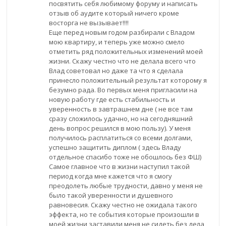
посвятить себя любимому форуму и написать
отзыв об аудите который ничего кроме
восторга не вызывает!!!!
Еще перед новым годом разбирали с Владом
мою квартиру, и теперь уже можно смело
отметить ряд положительных изменений моей
жизни. Скажу честно что не делала всего что
Влад советовал но даже та что я сделала
принесло положительный результат которому я
безумно рада. Во первых меня пригласили на
новую работу где есть стабильность и
уверенность в завтрашнем дне ( не все там
сразу сложилось удачно, но на сегодняшний
день вопрос решился в мою пользу). У меня
получилось расплатиться со всеми долгами,
успешно защитить диплом ( здесь Владу
отдельное спасибо тоже не обошлось без ФШ)
Самое главное что в жизни наступил такой
период когда мне кажется что я смогу
преодолеть любые трудности, давно у меня не
было такой уверенности и душевного
равновесия. Скажу честно не ожидала такого
эффекта, но те события которые произошли в
моей жизни заставили меня не сидеть без дела