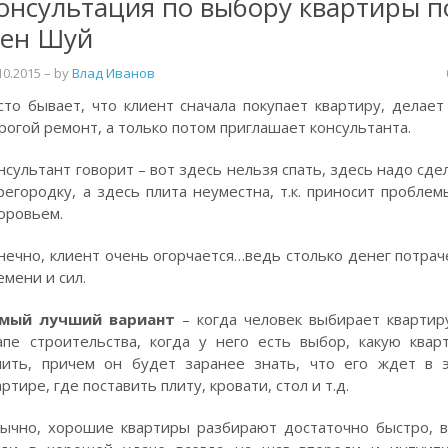
онсультация по выбору квартиры п
ен Шуй
10.2015
– by
Влад Иванов
сто бывает, что клиент сначала покупает квартиру, делает
рогой ремонт, а только потом приглашает консультанта.
нсультант говорит – вот здесь нельзя спать, здесь надо сде
регородку, а здесь плита неуместна, т.к. приносит проблем
оровьем.
нечно, клиент очень огорчается…ведь столько денег потрач
емени и сил.
мый лучший вариант
– когда человек выбирает квартир
апе строительства, когда у него есть выбор, какую квар
пить, причем он будет заранее знать, что его ждет в 
артире, где поставить плиту, кровати, стол и т.д.
ычно, хорошие квартиры разбирают достаточно быстро, 