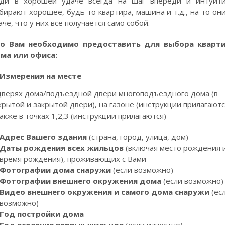
ди в хорошей удаче всегда на шаг впереди и интуит
бирают хорошее, будь то квартира, машина и т.д., на то они
аче, что у них все получается само собой.
о Вам необходимо предоставить для выбора кварти
ма или офиса:
Измерения на месте
дверях дома/подъездной двери многоподъездного дома (в
крытой и закрытой двери), на газоне (инструкции прилагаютс
также в точках 1,2,3 (инструкции прилагаются)
Адрес Вашего здания
(страна, город, улица, дом)
Даты рождения всех жильцов
(включая место рождения 
время рождения), проживающих с Вами
Фотографии дома снаружи
(если возможно)
Фотографии внешнего окружения дома
(если возможно)
Видео внешнего окружения и самого дома снаружи
(ес
возможно)
Год постройки дома