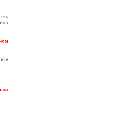
рно,
димо
ном
 все
ько