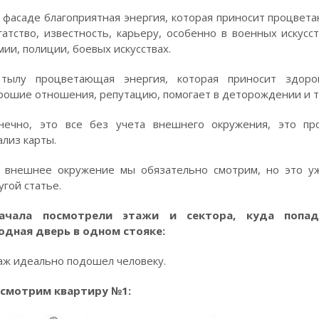
 фасаде благоприятная энергия, которая приносит процвета
гатство, известность, карьеру, особенно в военных искусст
мии, полиции, боевых искусствах.
тылу процветающая энергия, которая приносит здоро
рошие отношения, репутацию, помогает в деторождении и т
нечно, это все без учета внешнего окружения, это пр
ализ карты.
 внешнее окружение мы обязательно смотрим, но это у
угой статье.
ачала посмотрели этажи и сектора, куда попад
одная дверь в одном стояке:
аж идеально подошел человеку.
смотрим квартиру №1: