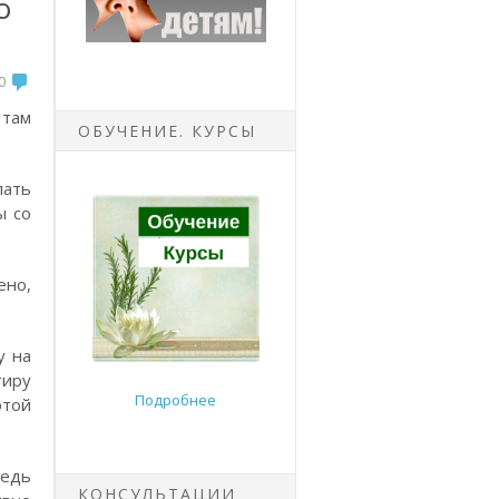
о
0
 там
ОБУЧЕНИЕ. КУРСЫ
лать
ы со
ено,
у на
тиру
Подробнее
этой
ведь
КОНСУЛЬТАЦИИ