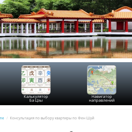
Калькулятор
Навигатор
Ба Цзы
направлений
me
/
Консультация по выбору квартиры по Фен Шуй