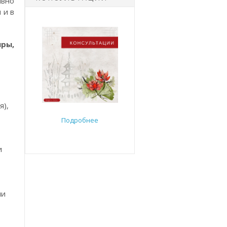
ивно
 и в
ры,
я),
Подробнее
и
ли