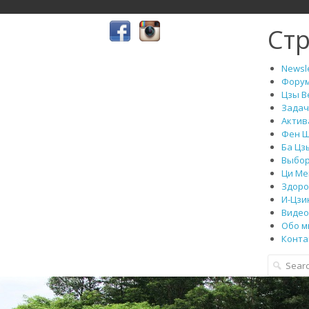
Ст
Newsle
Фору
Цзы В
Задач
Актив
Фен 
Ба Цз
Выбор
Ци Ме
Здоро
И-Цзи
Видео 
Обо м
Конта