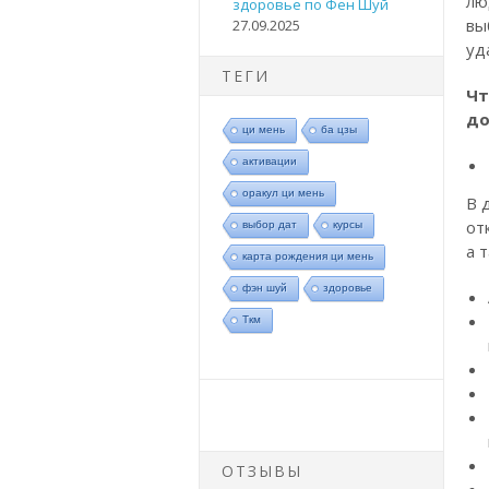
лю
здоровье по Фен Шуй
вы
27.09.2025
уд
ТЕГИ
Чт
до
ци мень
ба цзы
активации
оракул ци мень
В 
от
выбор дат
курсы
а 
карта рождения ци мень
фэн шуй
здоровье
Ткм
ОТЗЫВЫ