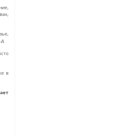
ние,
вах,
вье,
.д.
осто
же в
ает