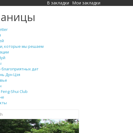
В закладки
Мои закладки
раницы
tter
м
ей
и, которые мы решаем
ации
Шуй
ы
 благоприятных дат
нь Дун Цзя
вье
н
Feng-Shui Club
не
кты