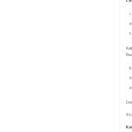
Се
1
9
5
Ка
бы
8
9
4
Се
Эт
Ка