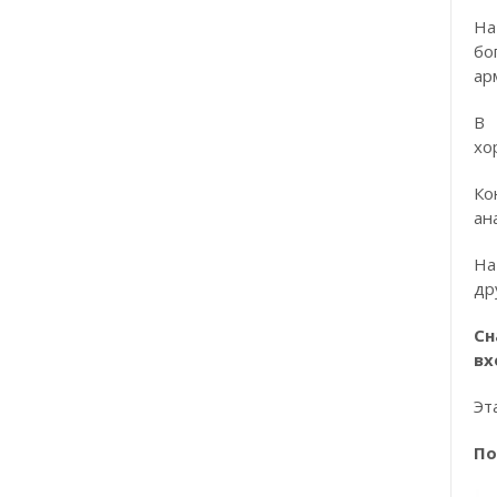
На
бо
ар
В 
хо
Ко
ан
На
др
Сн
вх
Эт
По