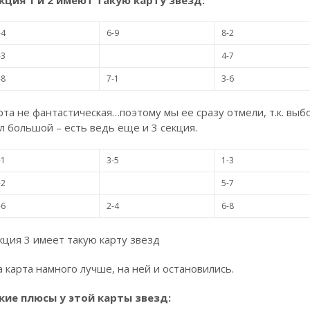
кция 1 и 2 имеют такую карту звезд:
-4
6-9
8-2
-3
4-7
-8
7-1
3-6
рта не фантастическая…поэтому мы ее сразу отмели, т.к. выб
л большой – есть ведь еще и 3 секция.
-1
3-5
1-3
-2
5-7
-6
2-4
6-8
кция 3 имеет такую карту звезд
а карта намного лучше, на ней и остановились.
кие плюсы у этой карты звезд: