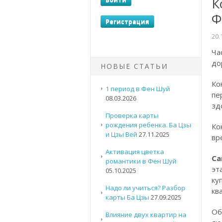
К
Ф
20.
Ча
до
НОВЫЕ СТАТЬИ
Ко
1 период в Фен Шуй
пе
08.03.2026
зд
Проверка карты
рождения ребенка. Ба Цзы
Ко
и Цзы Вей
27.11.2025
вр
Активация цветка
Са
романтики в Фен Шуй
эт
05.10.2025
ку
Надо ли учиться? Разбор
кв
карты Ба Цзы
27.09.2025
Об
Влияние двух квартир на