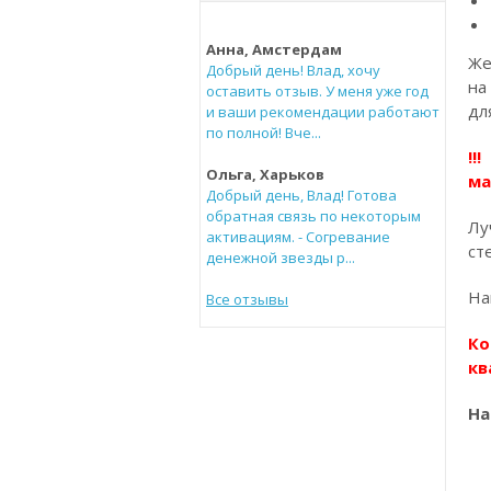
Анна, Амстердам
Же
Добрый день! Влад, хочу
на
оставить отзыв. У меня уже год
дл
и ваши рекомендации работают
по полной! Вче...
!!
Ольга, Харьков
ма
Добрый день, Влад! Готова
обратная связь по некоторым
Лу
активациям. - Согревание
ст
денежной звезды р...
На
Все отзывы
Ко
кв
На