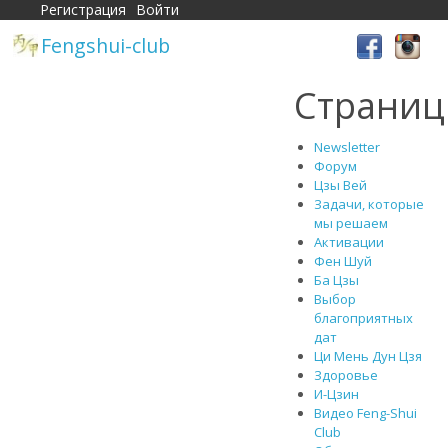
Регистрация
Войти
Fengshui-club
Страни
Newsletter
Форум
Цзы Вей
Задачи, которые
мы решаем
Активации
Фен Шуй
Ба Цзы
Выбор
благоприятных
дат
Ци Мень Дун Цзя
Здоровье
И-Цзин
Видео Feng-Shui
Club