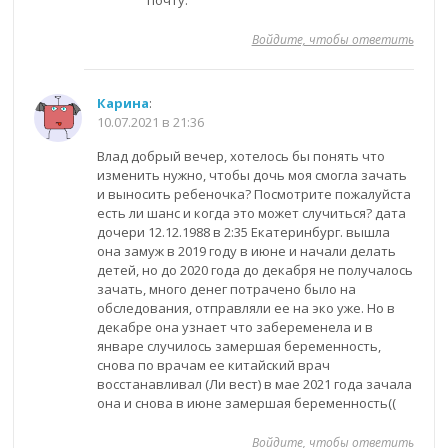
Войдите, чтобы ответить
Карина
:
10.07.2021 в 21:36
Влад добрый вечер, хотелось бы понять что
изменить нужно, чтобы дочь моя смогла зачать
и выносить ребеночка? Посмотрите пожалуйста
есть ли шанс и когда это может случиться? дата
дочери 12.12.1988 в 2:35 Екатеринбург. вышла
она замуж в 2019 году в июне и начали делать
детей, но до 2020 года до декабря не получалось
зачать, много денег потрачено было на
обследования, отправляли ее на эко уже. Но в
декабре она узнает что забеременела и в
январе случилось замершая беременность,
снова по врачам ее китайский врач
восстанавливал (Ли вест) в мае 2021 года зачала
она и снова в июне замершая беременность((
Войдите, чтобы ответить