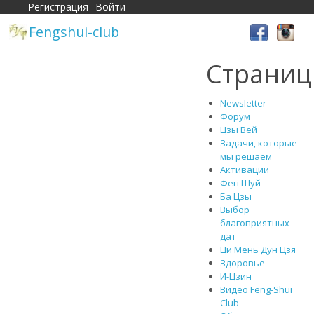
Регистрация
Войти
Fengshui-club
Страни
Newsletter
Форум
Цзы Вей
Задачи, которые
мы решаем
Активации
Фен Шуй
Ба Цзы
Выбор
благоприятных
дат
Ци Мень Дун Цзя
Здоровье
И-Цзин
Видео Feng-Shui
Club