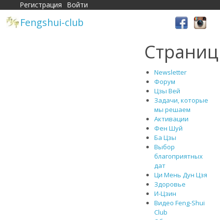
Регистрация
Войти
Fengshui-club
Страни
Newsletter
Форум
Цзы Вей
Задачи, которые
мы решаем
Активации
Фен Шуй
Ба Цзы
Выбор
благоприятных
дат
Ци Мень Дун Цзя
Здоровье
И-Цзин
Видео Feng-Shui
Club