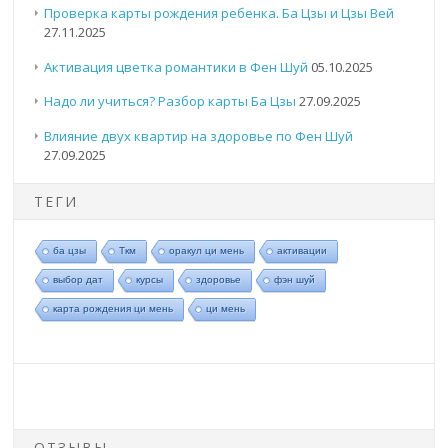
Проверка карты рождения ребенка. Ба Цзы и Цзы Вей
27.11.2025
Активация цветка романтики в Фен Шуй
05.10.2025
Надо ли учиться? Разбор карты Ба Цзы
27.09.2025
Влияние двух квартир на здоровье по Фен Шуй
27.09.2025
ТЕГИ
ба цзы
Ткм
оракул ци мень
активации
выбор дат
курсы
здоровье
фэн шуй
карта рождения ци мень
ци мень
ОТЗЫВЫ