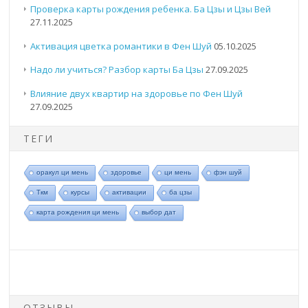
Проверка карты рождения ребенка. Ба Цзы и Цзы Вей
27.11.2025
Активация цветка романтики в Фен Шуй
05.10.2025
Надо ли учиться? Разбор карты Ба Цзы
27.09.2025
Влияние двух квартир на здоровье по Фен Шуй
27.09.2025
ТЕГИ
оракул ци мень
здоровье
ци мень
фэн шуй
Ткм
курсы
активации
ба цзы
карта рождения ци мень
выбор дат
ОТЗЫВЫ