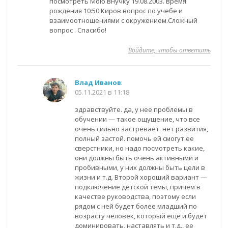
посмотреть Мою внучку 19.08.2003. время
рождения 10:50 Киров вопрос по учебе и
взаимоотношениями с окружением.Сложный
вопрос . Спасибо!
Войдите, чтобы ответить
Влад Иванов
:
05.11.2021 в 11:18
здравствуйте. да, у нее проблемы в
обучении — такое ощущение, что все
очень сильно застревает. нет развития,
полный застой. помочь ей смогут ее
сверстники, но надо посмотреть какие,
они должны быть очень активными и
пробивными, у них должны быть цели в
жизни и т.д. Второй хороший вариант —
подключение детской темы, причем в
качестве руководства, поэтому если
рядом с ней будет более младший по
возрасту человек, который еще и будет
доминировать, наставлять и т.д., ее