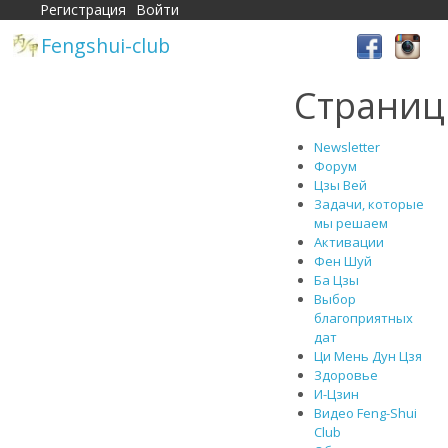
Регистрация
Войти
Fengshui-club
Страни
Newsletter
Форум
Цзы Вей
Задачи, которые
мы решаем
Активации
Фен Шуй
Ба Цзы
Выбор
благоприятных
дат
Ци Мень Дун Цзя
Здоровье
И-Цзин
Видео Feng-Shui
Club