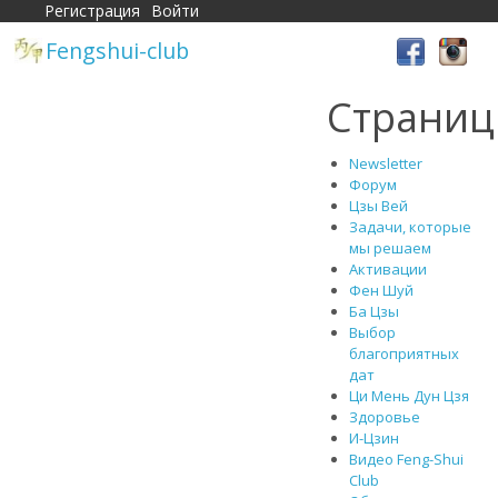
Регистрация
Войти
Fengshui-club
Страни
Newsletter
Форум
Цзы Вей
Задачи, которые
мы решаем
Активации
Фен Шуй
Ба Цзы
Выбор
благоприятных
дат
Ци Мень Дун Цзя
Здоровье
И-Цзин
Видео Feng-Shui
Club