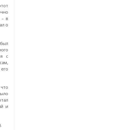
этот
очно
 – в
ал о
 был
ного
ля с
сам,
 его
 что
было
отал
ый и
.