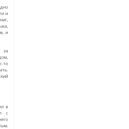
идно
ги и
ниг,
ыка,
м, и
 за
дом,
о-то
ать.
кий
ил в
л с
его
тым.