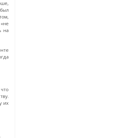
рше,
 был
том,
«не
ь на
енте
огда
 что
тву.
у их
.