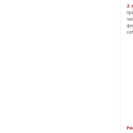
2 
пр
ча
фи
се
Ре