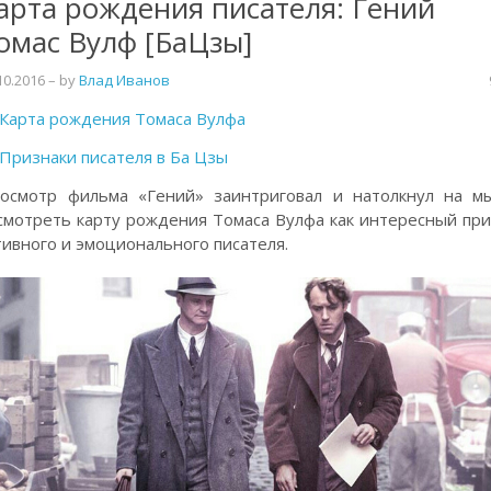
арта рождения писателя: Гений
омас Вулф [БаЦзы]
10.2016
– by
Влад Иванов
Карта рождения Томаса Вулфа
Признаки писателя в Ба Цзы
осмотр фильма «Гений» заинтриговал и натолкнул на м
смотреть карту рождения Томаса Вулфа как интересный пр
тивного и эмоционального писателя.