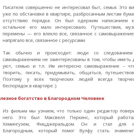
Писателя совершенно не интересовал быт, семья. Это в
уже по обстановке в квартире, разбросанным листам бума
отсутствию порядка. Он был одержим написанием к
остальное его мало интересовало. Путешествия, муз
перемены — его влекло все, связанное с самовыражение
напрягало все, связанное с ресурсами.
Так обычно и происходит: люди со следованием
самовыражением не заинтересованы в том, чтобы иметь 
уют, семью и т.п. Им интересно самовыражение – чт
творить, писать, придумывать, общаться, путешествов
Поэтому у всех творческих людей всегда творчес
беспорядок в квартире :)
лезное богатство в Благородном Человеке
Из фильма мы узнаем, что только один редактор повер
него. Это был Максвелл Перкинс, который работа
Хемингуэем, Фицджеральдом. Он и стал для н
Благородным, который помог Вулфу стать знамени