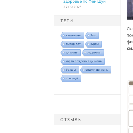
здоровье по Фен Шуй
27.09.2025
ТЕГИ
Ск
по
активации
Ткм
фи
выбор дат
курсы
си
ци мень
здоровье
карта рождения ци мень
ба цзы
оракул ци мень
фэн шуй
ОТЗЫВЫ