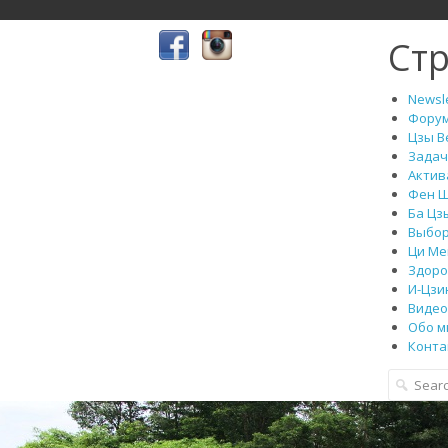
Ст
Newsle
Фору
Цзы В
Задач
Актив
Фен 
Ба Цз
Выбор
Ци Ме
Здоро
И-Цзи
Видео 
Обо м
Конта