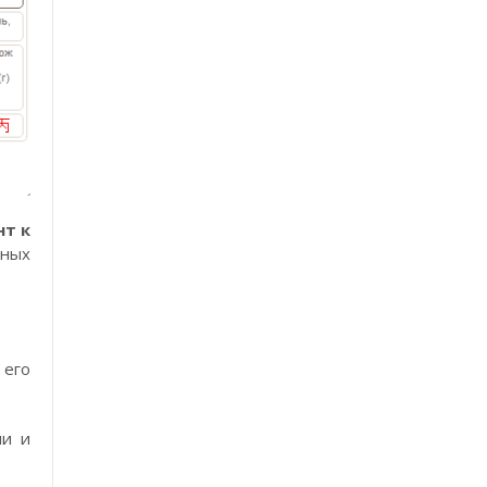
нт к
мных
 его
ни и