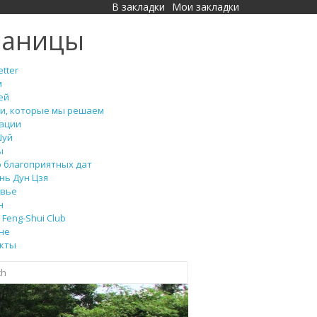
В закладки
Мои закладки
раницы
tter
м
ей
и, которые мы решаем
ации
Шуй
ы
 благоприятных дат
нь Дун Цзя
вье
н
Feng-Shui Club
не
кты