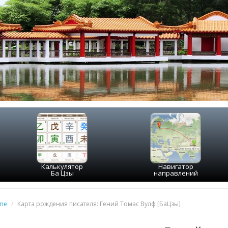
Калькулятор
Навигатор
Ба Цзы
направлений
me
/
Карта рождения писателя: Гений Томас Вулф [БаЦзы]