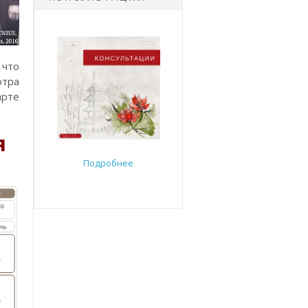
 что
отра
арте
я
Подробнее