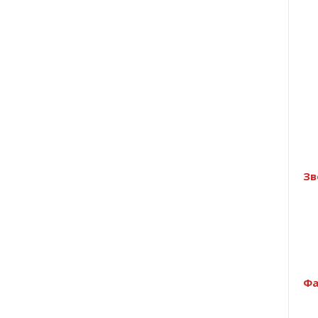
Зв
Фа