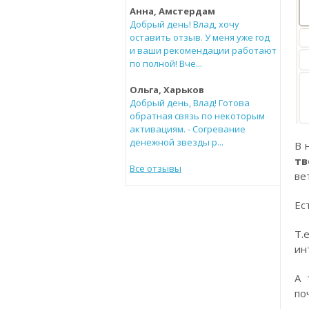
Анна, Амстердам
Добрый день! Влад, хочу
оставить отзыв. У меня уже год
и ваши рекомендации работают
по полной! Вче...
Ольга, Харьков
Добрый день, Влад! Готова
обратная связь по некоторым
активациям. - Согревание
денежной звезды р...
В 
тв
Все отзывы
ве
Ес
Т.
ин
А 
по