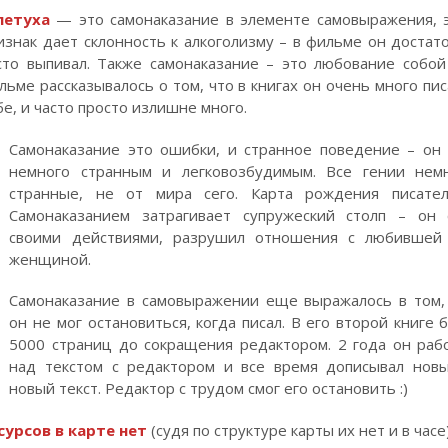
петуха
— это самонаказание в элементе самовыражения, 
изнак дает склонность к алкоголизму – в фильме он достат
сто выпивал. Также самонаказание – это любование собой
льме рассказывалось о том, что в книгах он очень много пис
бе, и часто просто излишне много.
Самонаказание это ошибки, и странное поведение – он
немного странным и легковозбудимым. Все гении нем
странные, не от мира сего. Карта рождения писате
Самонаказанием затрагивает супружеский столп – он 
своими действиями, разрушил отношения с любившей
женщиной.
Самонаказание в самовыражении еще выражалось в том,
он не мог остановиться, когда писал. В его второй книге 
5000 страниц до сокращения редактором. 2 года он раб
над текстом с редактором и все время дописывал нов
новый текст. Редактор с трудом смог его остановить :)
сурсов в карте нет
(судя по структуре карты их нет и в часе)