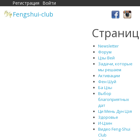
Регистрация
Войти
Fengshui-club
Страни
Newsletter
Форум
Цзы Вей
Задачи, которые
мы решаем
Активации
Фен Шуй
Ба Цзы
Выбор
благоприятных
дат
Ци Мень Дун Цзя
Здоровье
И-Цзин
Видео Feng-Shui
Club