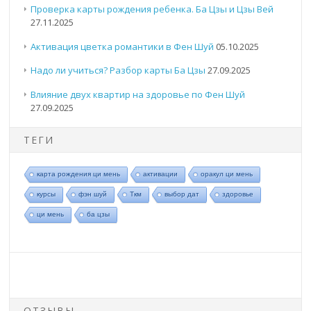
Проверка карты рождения ребенка. Ба Цзы и Цзы Вей
27.11.2025
Активация цветка романтики в Фен Шуй
05.10.2025
Надо ли учиться? Разбор карты Ба Цзы
27.09.2025
Влияние двух квартир на здоровье по Фен Шуй
27.09.2025
ТЕГИ
карта рождения ци мень
активации
оракул ци мень
курсы
фэн шуй
Ткм
выбор дат
здоровье
ци мень
ба цзы
ОТЗЫВЫ