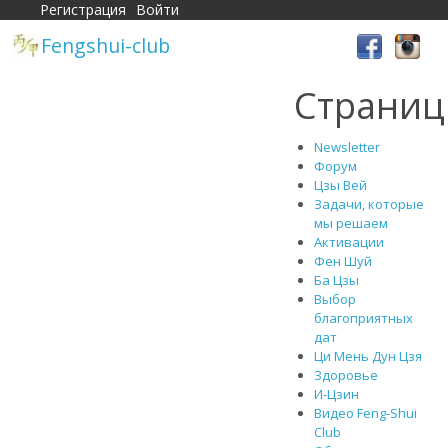
Регистрация
Войти
Fengshui-club
Страни
Newsletter
Форум
Цзы Вей
Задачи, которые
мы решаем
Активации
Фен Шуй
Ба Цзы
Выбор
благоприятных
дат
Ци Мень Дун Цзя
Здоровье
И-Цзин
Видео Feng-Shui
Club