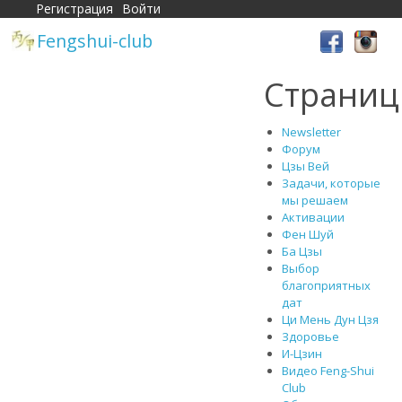
Регистрация
Войти
Fengshui-club
Страни
Newsletter
Форум
Цзы Вей
Задачи, которые
мы решаем
Активации
Фен Шуй
Ба Цзы
Выбор
благоприятных
дат
Ци Мень Дун Цзя
Здоровье
И-Цзин
Видео Feng-Shui
Club