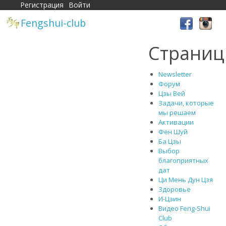
Регистрация
Войти
Fengshui-club
Страни
Newsletter
Форум
Цзы Вей
Задачи, которые
мы решаем
Активации
Фен Шуй
Ба Цзы
Выбор
благоприятных
дат
Ци Мень Дун Цзя
Здоровье
И-Цзин
Видео Feng-Shui
Club