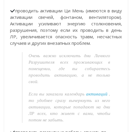
проводить активации Ци Мень (имеются в виду
активации свечей, фонтаном, вентилятором).
Активации усиливают энергию столкновения,
разрушения, поэтому если их проводить в день
ЛР, увеличивается опасность травм, несчастных
случаев и других внезапных проблем.
Очень важно исключить дни Личного
Разрушителя всех проживающих в
помещении, где вы собираетесь
проводить активацию, а не только
свой.
Если вы заказали календарь
активаций
,
то удобнее сразу вычеркнуть из него
активации, которые попадают на дни
ЛР всех, кто живет с вами, чтобы
потом не забыть.